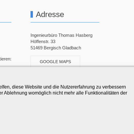
Adresse
Ingenieurbüro Thomas Hasberg
Höffenstr. 33
51469 Bergisch Gladbach
ieren:
GOOGLE MAPS
helfen, diese Website und die Nutzererfahrung zu verbessern
er Ablehnung womöglich nicht mehr alle Funktionalitäten der
ll Rights reserved © Ingenieurbüro Thomas Hasberg 2026
owered by
Joomlaplates
.