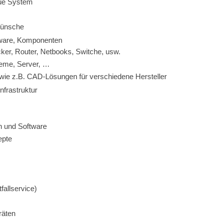
ue System
wünsche
tware, Komponenten
ker, Router, Netbooks, Switche, usw.
teme, Server, …
, wie z.B. CAD-Lösungen für verschiedene Hersteller
nfrastruktur
 und Software
epte
allservice)
räten