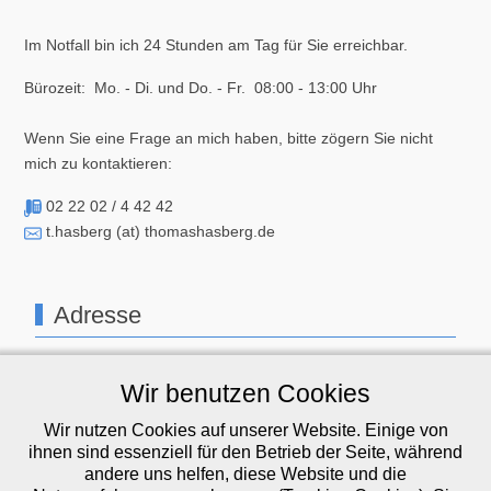
Im Notfall bin ich 24 Stunden am Tag für Sie erreichbar.
Bürozeit: Mo. - Di. und Do. - Fr. 08:00 - 13:00 Uhr
Wenn Sie eine Frage an mich haben, bitte zögern Sie nicht
mich zu kontaktieren:
02 22 02 / 4 42 42
t.hasberg (at) thomashasberg.de
Adresse
Ingenieurbüro Thomas Hasberg
Wir benutzen Cookies
Höffenstr. 33
Wir nutzen Cookies auf unserer Website. Einige von
51469 Bergisch Gladbach
ihnen sind essenziell für den Betrieb der Seite, während
andere uns helfen, diese Website und die
GOOGLE MAPS